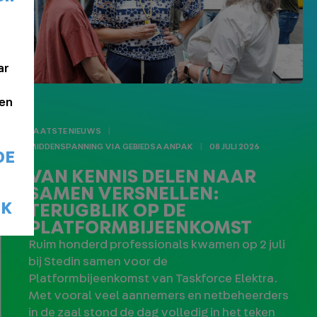
ar
en
LAATSTE NIEUWS
MIDDENSPANNING VIA GEBIEDSAANPAK
08 JULI 2026
DE
VAN KENNIS DELEN NAAR
SAMEN VERSNELLEN:
AK
TERUGBLIK OP DE
PLATFORMBIJEENKOMST
Ruim honderd professionals kwamen op 2 juli
bij Stedin samen voor de
Platformbijeenkomst van Taskforce Elektra.
Met vooral veel aannemers en netbeheerders
in de zaal stond de dag volledig in het teken