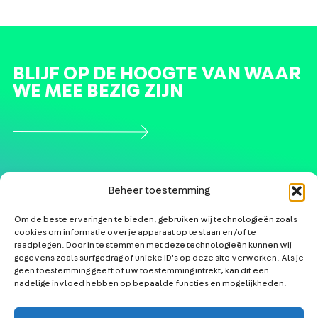
BLIJF OP DE HOOGTE VAN WAAR
WE MEE BEZIG ZIJN
Beheer toestemming
Om de beste ervaringen te bieden, gebruiken wij technologieën zoals
cookies om informatie over je apparaat op te slaan en/of te
NIEUWS
KLANTAANSLUITINGEN
raadplegen. Door in te stemmen met deze technologieën kunnen wij
gegevens zoals surfgedrag of unieke ID's op deze site verwerken. Als je
AGENDA
RANDVOORWAARDEN
geen toestemming geeft of uw toestemming intrekt, kan dit een
nadelige invloed hebben op bepaalde functies en mogelijkheden.
LAAGSPANNING
PARTNERS
(BUURTAANPAK)
OVER