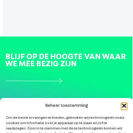
BLIJF OP DE HOOGTE VAN WAAR
WE MEE BEZIG ZIJN
Beheer toestemming
Om de beste ervaringen te bieden, gebruiken wij technologieën zoals
cookies om informatie over je apparaat op te slaan en/of te
NIEUWS
KLANTAANSLUITINGEN
raadplegen. Door in te stemmen met deze technologieën kunnen wij